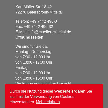
Karl-Müller-Str. 18-42
72270 Baiersbronn-Mitteltal
Telefon: +49 7442 496-0
Fax: +49 7442 496-32
E-Mail:
info@mueller-mitteltal.de
Öffnungszeiten
Wir sind für Sie da.
Montag - Donnerstag:
von 7:30 - 12:00 Uhr
von 13:00 - 17:00 Uhr
Freitag:
von 7:30 - 12:00 Uhr
von 13:00 - 15:00 Uhr
Wir freuen uns auf Ihren Besuch!
Durch die Nutzung dieser Webseite erklären Sie
Datenschutz
sich mit der Verwendung von Cookies
Impressum
einverstanden.
Mehr erfahren